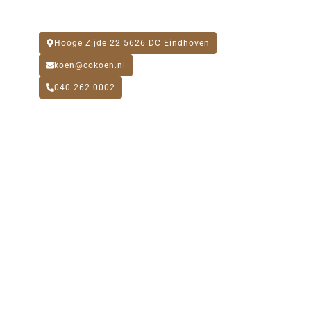
Zondag: Gesloten
Hooge Zijde 22 5626 DC Eindhoven
koen@cokoen.nl
040 262 0002
CONTACTFORMULIER