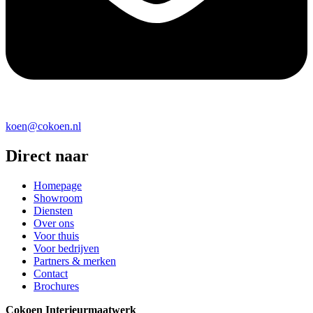
koen@cokoen.nl
Direct naar
Homepage
Showroom
Diensten
Over ons
Voor thuis
Voor bedrijven
Partners & merken
Contact
Brochures
Cokoen Interieurmaatwerk