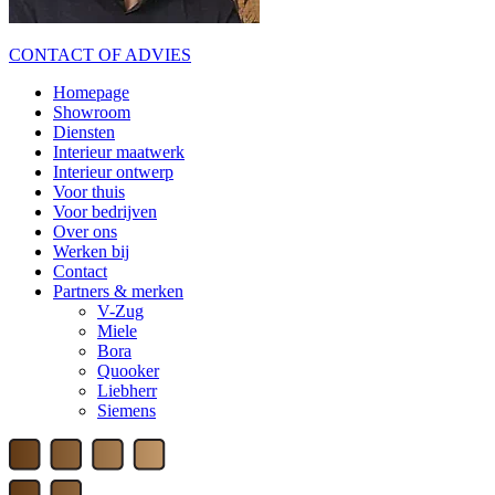
CONTACT OF ADVIES
Homepage
Showroom
Diensten
Interieur maatwerk
Interieur ontwerp
Voor thuis
Voor bedrijven
Over ons
Werken bij
Contact
Partners & merken
V-Zug
Miele
Bora
Quooker
Liebherr
Siemens